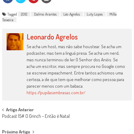
Tagged
2012
Dalmo Arantes
Léo Agrelos
Luty Lopes
Milla
Teixeira
Leonardo Agrelos
Se acha um host, mas não sabe houstear. Se acha um
podcaster, mas tem a linguá presa. Se acha um nerd,
mas nunca terminou de ler O Senhor dos Anéis. Se
acha um escritor, mas sempre procura no Google como
se escreve impeachment. Entre tantos achismos uma
certeza, a de que tem que melhorar como pessoa para
parecer menos com um babaca.
https://pupilasembrasas.com.br/
Post
Artigo Anterior
Podcast 15# O Grinch – Então é Natal.
navigation
Próximo Artigo