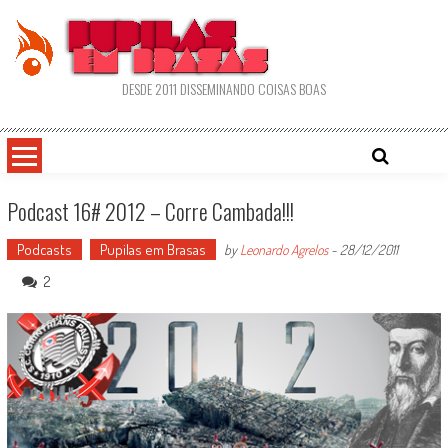
Skip
to
content
DESDE 2011 DISSEMINANDO COISAS BOAS
Podcast 16# 2012 – Corre Cambada!!!
Podcasts
Pupilas em Brasas
by
Leonardo Agrelos
-
28/12/2011
2