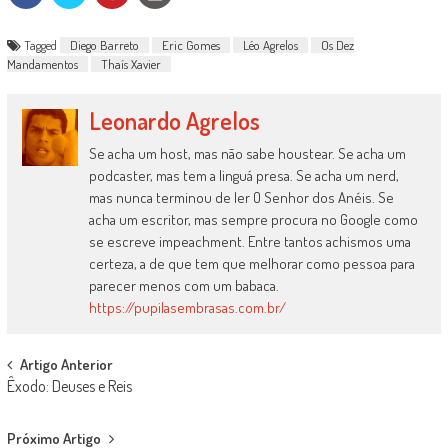
Tagged
Diego Barreto
Eric Gomes
Léo Agrelos
Os Dez
Mandamentos
Thaís Xavier
Leonardo Agrelos
Se acha um host, mas não sabe houstear. Se acha um
podcaster, mas tem a linguá presa. Se acha um nerd,
mas nunca terminou de ler O Senhor dos Anéis. Se
acha um escritor, mas sempre procura no Google como
se escreve impeachment. Entre tantos achismos uma
certeza, a de que tem que melhorar como pessoa para
parecer menos com um babaca.
https://pupilasembrasas.com.br/
Post
Artigo Anterior
Êxodo: Deuses e Reis
navigation
Próximo Artigo