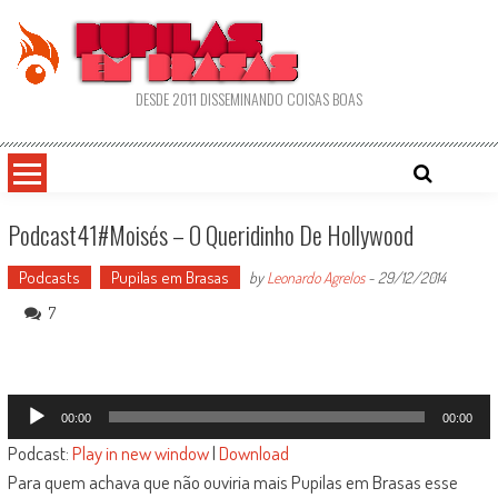
Skip
to
content
DESDE 2011 DISSEMINANDO COISAS BOAS
Podcast41#Moisés – O Queridinho De Hollywood
Podcasts
Pupilas em Brasas
by
Leonardo Agrelos
-
29/12/2014
7
Tocador
00:00
00:00
de
Podcast:
Play in new window
|
Download
áudio
Para quem achava que não ouviria mais Pupilas em Brasas esse