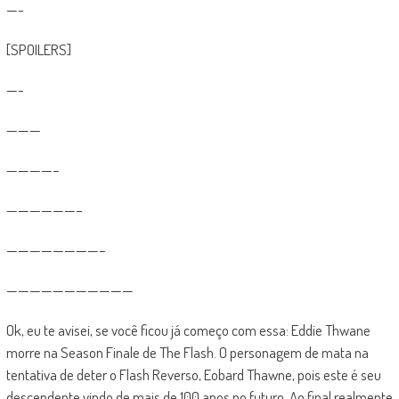
—-
[SPOILERS]
—-
———
————–
——————–
————————–
———————————
Ok, eu te avisei, se você ficou já começo com essa: Eddie Thwane
morre na Season Finale de The Flash. O personagem de mata na
tentativa de deter o Flash Reverso, Eobard Thawne, pois este é seu
descendente vindo de mais de 100 anos no futuro. Ao final realmente