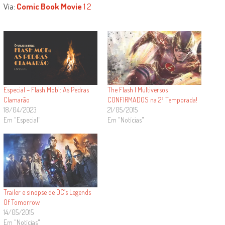
Via:
Comic Book Movie
1
2
Especial – Flash Mobi: As Pedras
The Flash | Multiversos
Clamarão
CONFIRMADOS na 2ª Temporada!
18/04/2023
21/05/2015
Em "Especial"
Em "Notícias"
Trailer e sinopse de DC’s Legends
Of Tomorrow
14/05/2015
Em "Notícias"