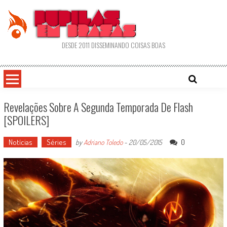
Skip
to
content
DESDE 2011 DISSEMINANDO COISAS BOAS
Revelações Sobre A Segunda Temporada De Flash
[SPOILERS]
Notícias
Séries
0
by
Adriano Toledo
-
20/05/2015