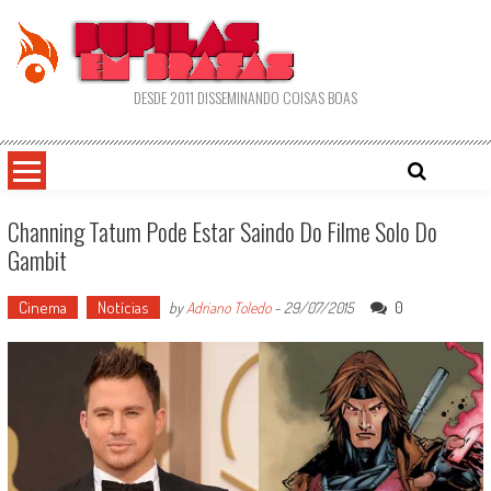
Skip
to
content
DESDE 2011 DISSEMINANDO COISAS BOAS
Channing Tatum Pode Estar Saindo Do Filme Solo Do
Gambit
Cinema
Notícias
0
by
Adriano Toledo
-
29/07/2015