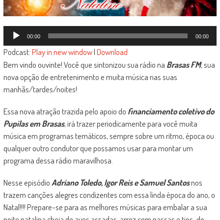
Tocador
00:00
00:00
de
Podcast:
Play in new window
|
Download
áudio
Bem vindo ouvinte! Você que sintonizou sua rádio na
Brasas FM
, sua
nova opção de entretenimento e muita música nas suas
manhãs/tardes/noites!
Essa nova atração trazida pelo apoio do
financiamento coletivo do
Pupilas em Brasas
, irá trazer periodicamente para você muita
música em programas temáticos, sempre sobre um ritmo, época ou
qualquer outro condutor que possamos usar para montar um
programa dessa rádio maravilhosa.
Nesse episódio
Adriano Toledo, Igor Reis e Samuel Santos
nos
trazem canções alegres condizentes com essa linda época do ano, o
Natal!!!! Prepare-se para as melhores músicas para embalar a sua
noite natalina cheia de aves assadas, arroz com passas e tios-do-