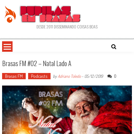
Skip
to
content
DESDE 2011 DISSEMINANDO COISAS BOAS
Brasas FM #02 – Natal Lado A
Brasas FM
Podcasts
0
by
Adriano Toledo
-
05/12/2019