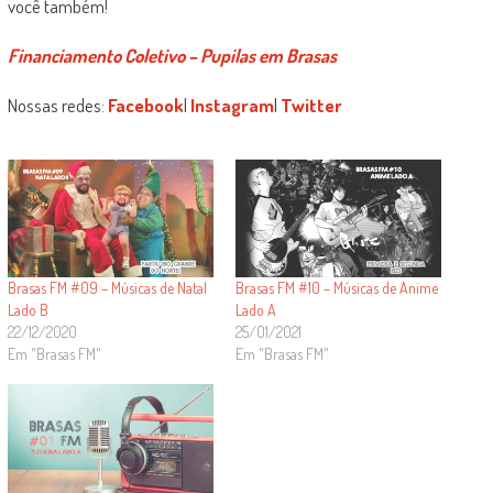
você também!
Financiamento Coletivo – Pupilas em Brasas
Nossas redes:
Facebook
|
Instagram
|
Twitter
Brasas FM #09 – Músicas de Natal
Brasas FM #10 – Músicas de Anime
Lado B
Lado A
22/12/2020
25/01/2021
Em "Brasas FM"
Em "Brasas FM"