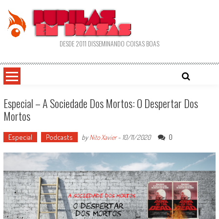
Skip
to
content
DESDE 2011 DISSEMINANDO COISAS BOAS
Especial – A Sociedade Dos Mortos: O Despertar Dos
Mortos
Especial
Podcasts
0
by
Nito Xavier
-
10/11/2020