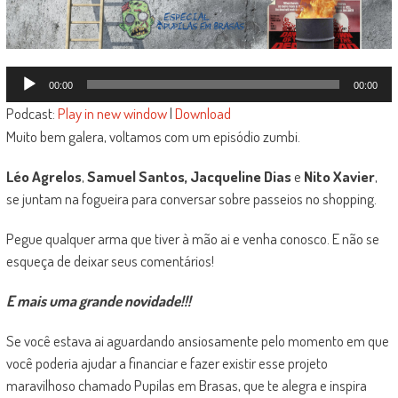
Tocador
00:00
00:00
de
Podcast:
Play in new window
|
Download
áudio
Muito bem galera, voltamos com um episódio zumbi.
Léo Agrelos
,
Samuel Santos, Jacqueline Dias
e
Nito Xavier
,
se juntam na fogueira para conversar sobre passeios no shopping.
Pegue qualquer arma que tiver à mão ai e venha conosco. E não se
esqueça de deixar seus comentários!
E mais uma grande novidade!!!
Se você estava ai aguardando ansiosamente pelo momento em que
você poderia ajudar a financiar e fazer existir esse projeto
maravilhoso chamado Pupilas em Brasas, que te alegra e inspira