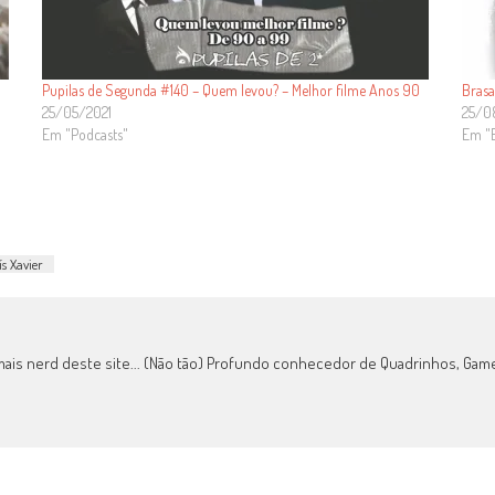
Pupilas de Segunda #140 – Quem levou? – Melhor filme Anos 90
Brasa
25/05/2021
25/0
Em "Podcasts"
Em "
s Xavier
mais nerd deste site... (Não tão) Profundo conhecedor de Quadrinhos, Games,