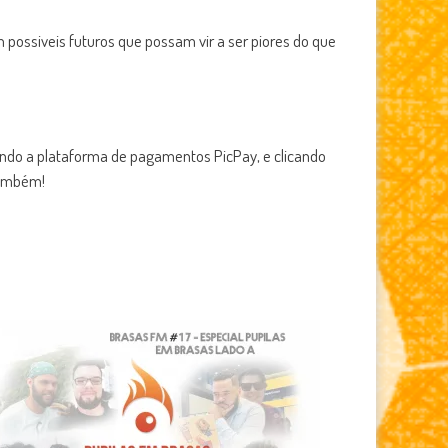
para
cima
 possiveis futuros que possam vir a ser piores do que
ou
para
baixo
para
aumentar
zando a plataforma de pagamentos PicPay, e clicando
ou
 também!
diminuir
o
volume.