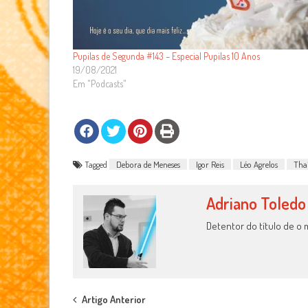
Pupilas de Segunda #143 – Especial Pupilas 10 Anos
19/08/2021
Em "Podcasts"
Tagged
Debora de Meneses
Igor Reis
Léo Agrelos
Thaí
Adriano Toledo
Detentor do título de o 
Post
Artigo Anterior