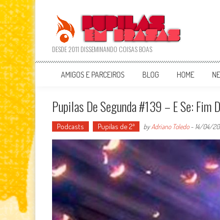
Skip
to
content
DESDE 2011 DISSEMINANDO COISAS BOAS
AMIGOS E PARCEIROS
BLOG
HOME
N
Pupilas De Segunda #139 – E Se: Fim 
Podcasts
Pupilas de 2ª
by
Adriano Toledo
-
14/04/20