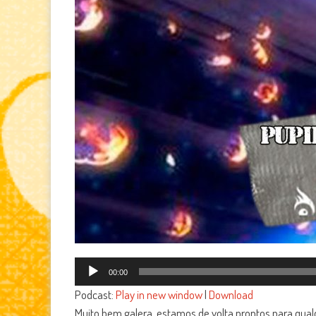
Tocador
00:00
de
Podcast:
Play in new window
|
Download
áudio
Muito bem galera, estamos de volta prontos para qualq