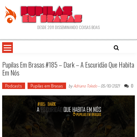
Skip
to
content
DESDE 2011 DISSEMINANDO COISAS BOAS
Pupilas Em Brasas #185 – Dark – A Escuridão Que Habita
Em Nós
Podcasts
Pupilas em Brasas
0
by
Adriano Toledo
-
05/10/2021