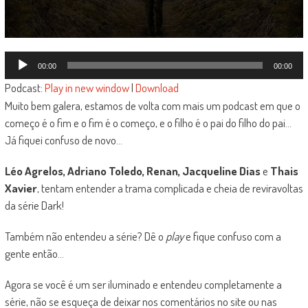
Tocador
00:00
00:00
de
Podcast:
Play in new window
|
Download
áudio
Muito bem galera, estamos de volta com mais um podcast em que o
começo é o fim e o fim é o começo, e o filho é o pai do filho do pai…
Já fiquei confuso de novo…
Léo Agrelos, Adriano Toledo, Renan, Jacqueline Dias
e
Thais
Xavier
, tentam entender a trama complicada e cheia de reviravoltas
da série Dark!
Também não entendeu a série? Dê o
play
e fique confuso com a
gente então…
Agora se você é um ser iluminado e entendeu completamente a
série, não se esqueça de deixar nos comentários no site ou nas