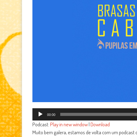
Tocador
00:00
de
Podcast:
Play in new window
|
Download
áudio
Muito bem galera, estamos de volta com um podcast q