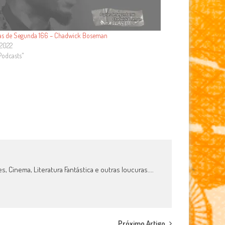
las de Segunda 166 – Chadwick Boseman
/2022
Podcasts"
 Cinema, Literatura Fantástica e outras loucuras....
Próximo Artigo