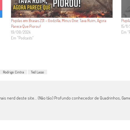
Pupilas em Brasas 231 – Godzilla, Minus One: Tava Ruim, Agora
Pupi
Parece Que Piorou!
15/11
19/08/2024
Em "
Em "Podcasts"
Rodrigo Cintra
Ted Lasso
mais nerd deste site... (Não tão) Profundo conhecedor de Quadrinhos, Games,