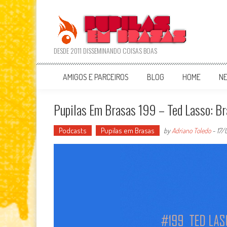
Skip
to
content
DESDE 2011 DISSEMINANDO COISAS BOAS
AMIGOS E PARCEIROS
BLOG
HOME
N
Pupilas Em Brasas 199 – Ted Lasso: B
Podcasts
Pupilas em Brasas
by
Adriano Toledo
-
17/