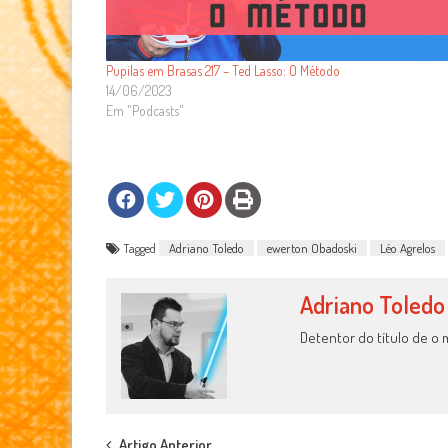
Pupilas em Brasas 217 – Ted Lasso: O Método
14/06/2023
Em "Podcasts"
Tagged
Adriano Toledo
ewerton Obadoski
Léo Agrelos
Adriano Toledo
Detentor do título de o 
Artigo Anterior