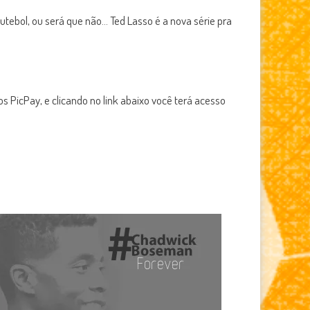
cima
utebol, ou será que não… Ted Lasso é a nova série pra
ou
para
baixo
para
aumentar
 PicPay, e clicando no link abaixo você terá acesso
ou
diminuir
o
volume.