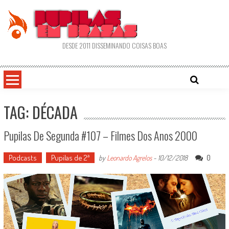
Skip
to
content
DESDE 2011 DISSEMINANDO COISAS BOAS
TAG: DÉCADA
Pupilas De Segunda #107 – Filmes Dos Anos 2000
Podcasts
Pupilas de 2ª
0
by
Leonardo Agrelos
-
10/12/2018