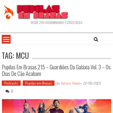
Skip
to
content
DESDE 2011 DISSEMINANDO COISAS BOAS
TAG: MCU
Pupilas Em Brasas 215 – Guardiões Da Galáxia Vol. 3 – Os
Dias De Cão Acabam
Podcasts
Pupilas em Brasas
by
Adriano Toledo
-
22/05/2023
0