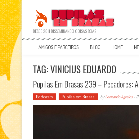
Skip
to
content
DESDE 2011 DISSEMINANDO COISAS BOAS
AMIGOS E PARCEIROS
BLOG
HOME
N
TAG: VINICIUS EDUARDO
Pupilas Em Brasas 239 – Pecadores: Ap
Podcasts
Pupilas em Brasas
by
Leonardo Agrelos
-
2