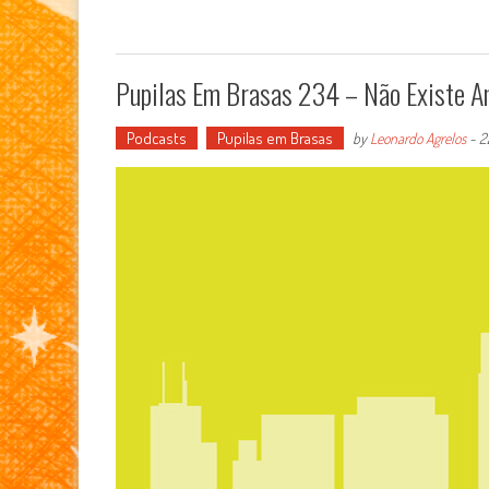
Pupilas Em Brasas 234 – Não Existe A
Podcasts
Pupilas em Brasas
by
Leonardo Agrelos
-
2