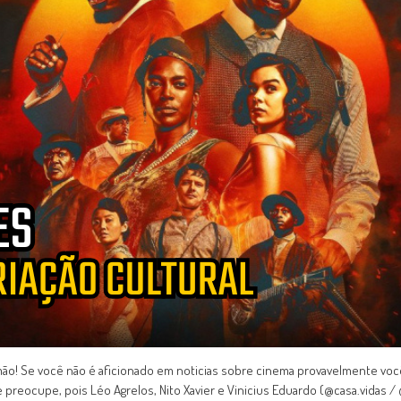
mão! Se você não é aficionado em noticias sobre cinema provavelmente voc
preocupe, pois Léo Agrelos, Nito Xavier e Vinicius Eduardo (@casa.vidas / 