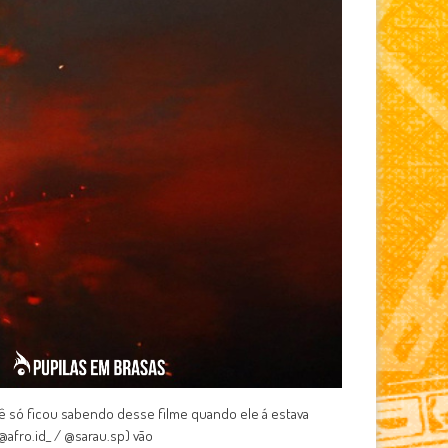
ê só ficou sabendo desse filme quando ele á estava
@afro.id_ / @sarau.sp) vão