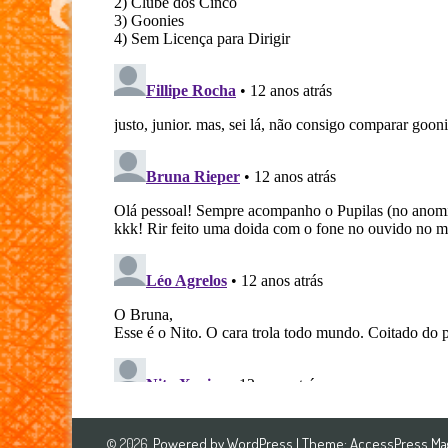
Powered by
WordPress
| Theme:
AccessPress Ma
© 2026