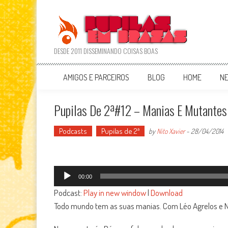
Skip
to
content
DESDE 2011 DISSEMINANDO COISAS BOAS
AMIGOS E PARCEIROS
BLOG
HOME
N
Pupilas De 2ª#12 – Manias E Mutantes
Podcasts
Pupilas de 2ª
by
Nito Xavier
-
28/04/2014
Tocador
00:00
de
Podcast:
Play in new window
|
Download
áudio
Todo mundo tem as suas manias. Com Léo Agrelos e Nit