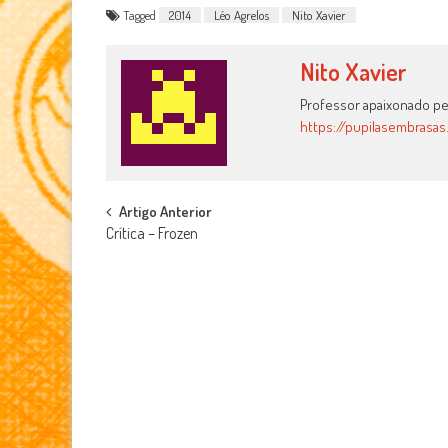
Tagged
2014
Léo Agrelos
Nito Xavier
Nito Xavier
Professor apaixonado pel
https://pupilasembrasas
Post
Artigo Anterior
Crítica – Frozen
navigation