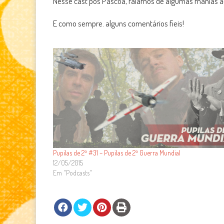
Nesse cast pós Páscoa, falamos de algumas manias ac
E como sempre. alguns comentários fieis!
Pupilas de 2ª #31 – Pupilas de 2ª Guerra Mundial
12/05/2015
Em "Podcasts"