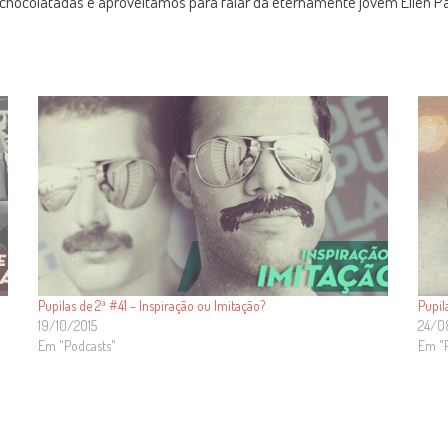
hocolatadas e aproveitamos para falar da eternamente jovem Ellen Pag
Pupilas de 2ª #41 – Inspiração ou Imitação?
Pupil
19/10/2015
24/0
Em "Podcasts"
Em "