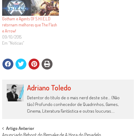
Gotham e Agents Of S.H.I.E.L.D
retornam melhores que The Flash
e Arrow!
09/10/2015
Em "Notícias"
Adriano Toledo
Detentor do título de o mais nerd deste site... (Não
tão) Profundo conhecedor de Quadrinhos, Games,
Cinema, Literatura Fantástica e outras loucuras....
Post
Artigo Anterior
Anunciado Reboot do Remake de A Hora do Pesadelo