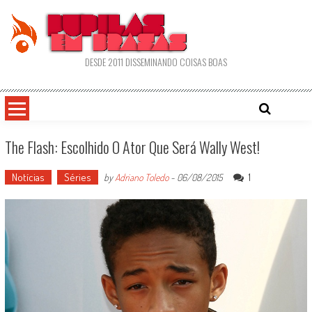
Skip
to
content
DESDE 2011 DISSEMINANDO COISAS BOAS
The Flash: Escolhido O Ator Que Será Wally West!
Notícias
Séries
1
by
Adriano Toledo
-
06/08/2015