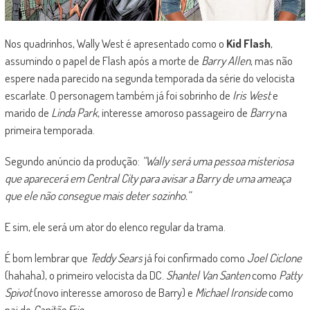
Nos quadrinhos, Wally West é apresentado como o
Kid Flash
,
assumindo o papel de Flash após a morte de
Barry Allen
, mas não
espere nada parecido na segunda temporada da série do velocista
escarlate. O personagem também já foi sobrinho de
Iris West
e
marido de
Linda Park
, interesse amoroso passageiro de
Barry
na
primeira temporada.
Segundo anúncio da produção:
“Wally será uma pessoa misteriosa
que aparecerá em Central City para avisar a Barry de uma ameaça
que ele não consegue mais deter sozinho.”
E sim, ele será um ator do elenco regular da trama.
É bom lembrar que
Teddy Sears
já foi confirmado como
Joel Ciclone
(hahaha), o primeiro velocista da DC.
Shantel Van Santen
como
Patty
Spivot
(novo interesse amoroso de Barry) e
Michael Ironside
como
pai do
Capitão Frio.