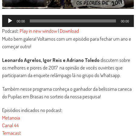
Tocador
00:00
00:00
de
Podcast:
Play in new window
|
Download
áudio
Muito bem galera! Voltamos com um episódio para fechar um ano e
começar outro!
Leonardo Agrelos, Igor Reis e Adriano Toledo
discutem sobre
os melhores e piores de 2017 na opinião de vocês ouvintes que
participaram da enquete relâmpago lá no grupo do Whatsapp.
Também nesse programa conheça o ganhador da belíssima caneca
do Pupilas em Brasas no sorteio da nossa pesquisa!
Episódios indicados no podcast:
Metanoia
Canal 44
Temacast