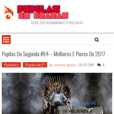
Skip
to
content
DESDE 2011 DISSEMINANDO COISAS BOAS
Pupilas De Segunda #84 – Melhores E Piores De 2017
Podcasts
Pupilas de 2ª
4
by
Leonardo Agrelos
-
01/01/2018