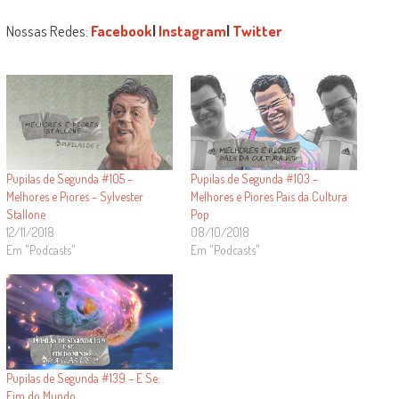
Nossas Redes:
Facebook
|
Instagram
|
Twitter
Pupilas de Segunda #105 –
Pupilas de Segunda #103 –
Melhores e Piores – Sylvester
Melhores e Piores Pais da Cultura
Stallone
Pop
12/11/2018
08/10/2018
Em "Podcasts"
Em "Podcasts"
Pupilas de Segunda #139 – E Se:
Fim do Mundo