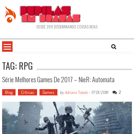
Skip
to
content
DESDE 2011 DISSEMINANDO COISAS BOAS
TAG: RPG
Série Melhores Games De 2017 – NieR: Automata
Blog
Críticas
Games
2
by
Adriano Toledo
-
17/01/2018