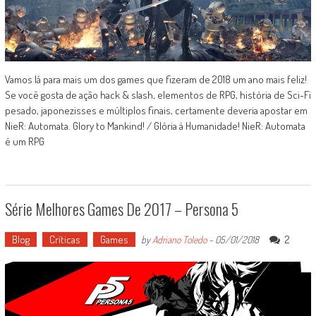
Vamos lá para mais um dos games que fizeram de 2018 um ano mais feliz!
Se você gosta de ação hack & slash, elementos de RPG, história de Sci-Fi
pesado, japonezisses e múltiplos finais, certamente deveria apostar em
NieR: Automata. Glory to Mankind! / Glória à Humanidade! NieR: Automata
é um RPG
Série Melhores Games De 2017 – Persona 5
Blog
Críticas
Games
2
by
Adriano Toledo
-
05/01/2018