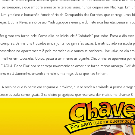
no personagem, é que embora ameace reiteradas vezes, nunca despeja seu Madruga. Em um e
. Um gracioso e bonachão funcionário da Companhia dos Correios, que carrega uma bic
gar. E dona Neves, a avó de seu Madruga, que a exemplo do neto e da bisneta, pensa em co
es giram em torno dele. Como dito no início, ele é “adotado” por todos. Passa o dia 
r compras. Ganha uns trocados ainda juntando garrafas vazias. É matriculado na escola
ospedado no apartamento 8 pelo morador, que nunca se conheceu. Inclusive, no dia em qu
 melhor em todos eles. Quico, passa a ser menos arrogante. Chiquinha, se apaixona por ele
 E ACHA! Dona Florinda se entrega novamente ao amor e se torna menos amarga. Clotilde,
dinez e até Jaiminho, encontram nele, um amigo. Coisa que não tinham.
mo. A menina que só pensa em enganar o próximo, que se rende a amizade. A pessoa arroga
tros e os trata como iguais. O caloteiro preguiçoso que resolve se dar mais uma chance. O