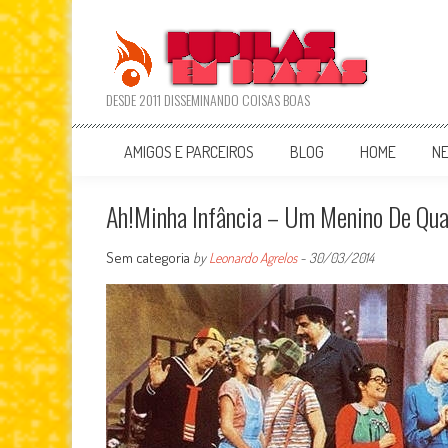
Skip
to
content
DESDE 2011 DISSEMINANDO COISAS BOAS
AMIGOS E PARCEIROS
BLOG
HOME
N
Ah!Minha Infância – Um Menino De Qu
Sem categoria
by
Leonardo Agrelos
-
30/03/2014