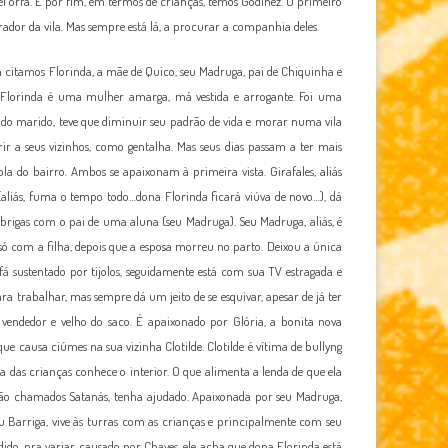
el órfã. E por fim, em termos de crianças, temos Godinez. O primeiro
rador da vila. Mas sempre está lá, a procurar a companhia deles.
á citamos Florinda, a mãe de Quico, seu Madruga, pai de Chiquinha e
. Florinda é uma mulher amarga, má vestida e arrogante. Foi uma
do marido, teve que diminuir seu padrão de vida e morar numa vila
ir a seus vizinhos, como gentalha. Mas seus dias passam a ter mais
ola do bairro. Ambos se apaixonam à primeira vista. Girafales, aliás
liás, fuma o tempo todo…dona Florinda ficará viúva de novo…), dá
rigas com o pai de uma aluna (seu Madruga). Seu Madruga, aliás, é
só com a filha, depois que a esposa morreu no parto. Deixou a única
 sustentado por tijolos, seguidamente está com sua TV estragada e
ra trabalhar, mas sempre dá um jeito de se esquivar, apesar de já ter
, vendedor e velho do saco. É apaixonado por Glória, a bonita nova
e causa ciúmes na sua vizinha Clotilde. Clotilde é vítima de bullyng
a das crianças conhece o interior. O que alimenta a lenda de que ela
 cão chamados Satanás, tenha ajudado. Apaixonada por seu Madruga,
eu Barriga, vive às turras com as crianças e principalmente com seu
ido, pra variar, causado por Chaves, ele acha que dona Florinda está