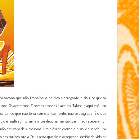
sacana que não trabalha, a tia rica e arrogante, o tio rico que só
amos. Os aceitamos. E somos amados e aceitos. Talvez (e aqui é só um
sse bando que não teria como andar junto, não se desgruda. É o que
 sujo e maltrapilho, ama incondicionalmente quem não recebe amor
 não desistam de si mesmos. Um clássico exemplo disso, é quando um
dos roubos, ora a Deus para que ele se arrependa, desiste da vida de