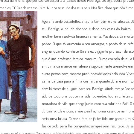
 sua tia, Glória, que por sua vez desperta a paixão de seu Madruga. Ou seja, outra prováv
anias, TOCs e de voz esquisita. Nunca se soube dos seus pais. Mas fica claro que não é mo
Agora falando dos adultos, a fauna também é diversificada. J
seu Barriga, o pai de Nhonho e dono das casas do bairro
mulher bem resolvida financeiramente. Mas depois da morte 
pobre. O que só aumenta o seu amargor, a ponto de se refer
alegria, quando conhece Girafales, o gigante professor da esc
que é um professor fora do comum. Fuma em sala de aula (a
em cima da mãe de um aluno e seguidamente se envolve em b
outra pessoa com marcas profundas deixadas pela vida. Vive 
cama da casa para a filha dormir, enquanto dorme num sofá
deve 14 meses de aluguel para seu Barriga. Ainda tem saúde pa
sido de tudo um pouco na vida: boxeador, toureiro, leiteiro
moradora da vila, que chega junto com sua sobrinha Pati. O qu
do bairro. Ela é idosa, e vive sozinha, numa casa que nenhum
seria uma bruxa. Talvez o fato de já ter tido um gato e um
faz de tudo para lhe conquistar, sempre sem resultado. Já s
 nunca se vê sua esposa. Tese essa que é fortalecida, em um episódio, onde num mal entend