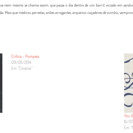
o que nem mesmo se chama assim, que passa o dia dentro de um barril, viciado em san
 ação. Mais que médicos pernetas, anões arrogantes, arqueiros caçadores de zumbis, vampir
Crítica – Pompeia
09/05/2014
Em "Cinema"
You G
15/07
Em "P