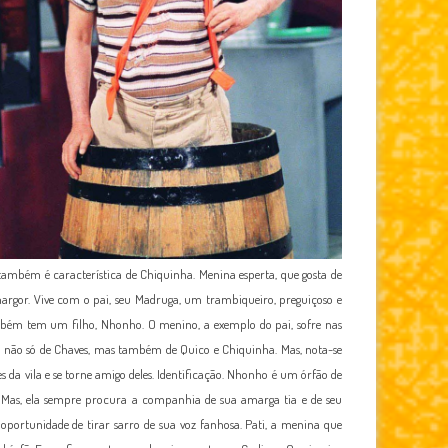
também é característica de Chiquinha. Menina esperta, que gosta de
argor. Vive com o pai, seu Madruga, um trambiqueiro, preguiçoso e
 também tem um filho, Nhonho. O menino, a exemplo do pai, sofre nas
g, não só de Chaves, mas também de Quico e Chiquinha. Mas, nota-se
 da vila e se torne amigo deles. Identificação. Nhonho é um órfão de
ta. Mas, ela sempre procura a companhia de sua amarga tia e de seu
oportunidade de tirar sarro de sua voz fanhosa. Pati, a menina que