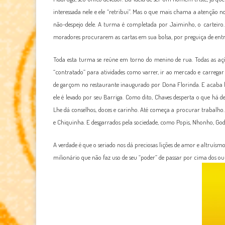
interessada nele e ele “retribui”. Mas o que mais chama a atenção 
não-despejo dele. A turma é completada por Jaiminho, o carteiro
moradores procurarem as cartas em sua bolsa, por preguiça de entre
Toda esta turma se reúne em torno do menino de rua. Todas as açõ
“contratado” para atividades como varrer, ir ao mercado e carrega
de garçom no restaurante inaugurado por Dona Florinda. E acaba h
ele é levado por seu Barriga. Como dito, Chaves desperta o que há de
Lhe dá conselhos, doces e carinho. Até começa a procurar trabalho.
e Chiquinha. E desgarrados pela sociedade, como Popis, Nhonho, Go
A verdade é que o seriado nos dá preciosas lições de amor e altruís
milionário que não faz uso de seu “poder” de passar por cima dos ou