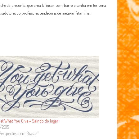
duíche de presunto, que ama brincar com barro e sonha em ter uma
os sedutores ou professores vendedores de meta-anfetamina.
et What You Give – Saindo do lugar
/2015
erspectivas em Brasas"