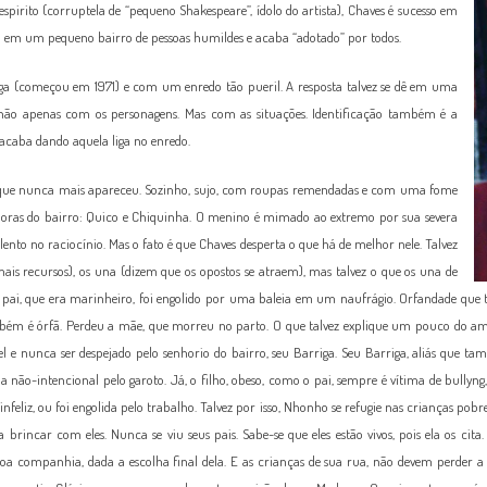
pirito (corruptela de “pequeno Shakespeare”, ídolo do artista), Chaves é sucesso em
da em um pequeno bairro de pessoas humildes e acaba “adotado” por todos.
tiga (começou em 1971) e com um enredo tão pueril. A resposta talvez se dê em uma
s não apenas com os personagens. Mas com as situações. Identificação também é a
 acaba dando aquela liga no enredo.
, que nunca mais apareceu. Sozinho, sujo, com roupas remendadas e com uma fome
adoras do bairro: Quico e Chiquinha. O menino é mimado ao extremo por sua severa
ento no raciocínio. Mas o fato é que Chaves desperta o que há de melhor nele. Talvez
is recursos), os una (dizem que os opostos se atraem), mas talvez o que os una de
eu pai, que era marinheiro, foi engolido por uma baleia em um naufrágio. Orfandade que 
mbém é órfã. Perdeu a mãe, que morreu no parto. O que talvez explique um pouco do am
uel e nunca ser despejado pelo senhorio do bairro, seu Barriga. Seu Barriga, aliás que
não-intencional pelo garoto. Já, o filho, obeso, como o pai, sempre é vítima de bullyn
liz, ou foi engolida pelo trabalho. Talvez por isso, Nhonho se refugie nas crianças pobres
 brincar com eles. Nunca se viu seus pais. Sabe-se que eles estão vivos, pois ela os ci
oa companhia, dada a escolha final dela. E as crianças de sua rua, não devem perder a 