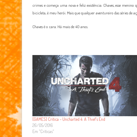
crimes e começa uma nova e feliz existência. Chaves, esse menin
bicicleta, é meu herói. Mais que qualquer aventureiro das séries de
Chaves é o cara. Há mais de 40 anos.
[GAMES] Crítica – Uncharted 4: A Thief’s End
26/05/2016
Em "Críticas"