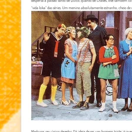
desperta a paixão tanto de Quico, quanto de Chaves, vive também com
“vida loka” das séries. Um menino absolutamente estranho, cheio de m
Madruga, seu único devedor. Dá ideia de ser um homem triste, já que