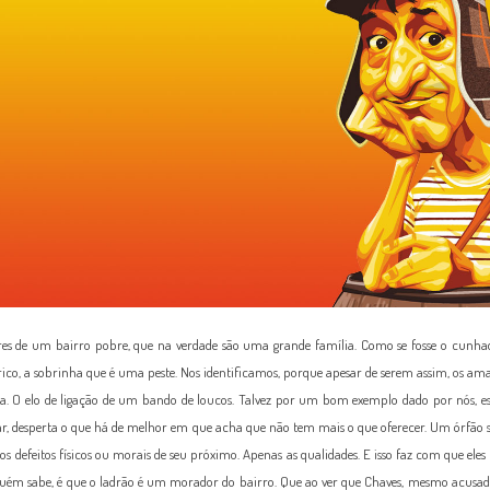
res de um bairro pobre, que na verdade são uma grande família. Como se fosse o cunhado 
rico, a sobrinha que é uma peste. Nos identificamos, porque apesar de serem assim, os am
ria. O elo de ligação de um bando de loucos. Talvez por um bom exemplo dado por nós, e
r, desperta o que há de melhor em que acha que não tem mais o que oferecer. Um órfão
efeitos físicos ou morais de seu próximo. Apenas as qualidades. E isso faz com que eles
guém sabe, é que o ladrão é um morador do bairro. Que ao ver que Chaves, mesmo acusado 