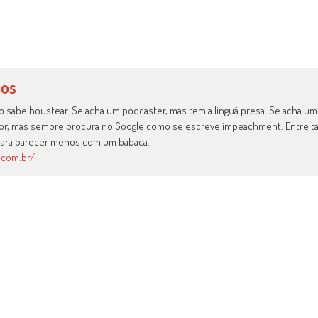
los
o sabe houstear. Se acha um podcaster, mas tem a linguá presa. Se acha u
tor, mas sempre procura no Google como se escreve impeachment. Entre t
ara parecer menos com um babaca.
.com.br/