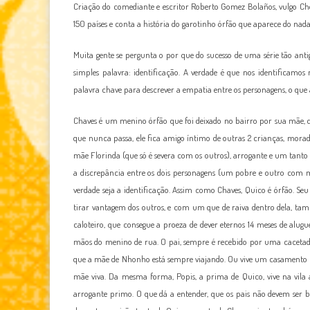
Criação do comediante e escritor Roberto Gomez Bolaños, vulgo Ches
150 países e conta a história do garotinho órfão que aparece do na
Muita gente se pergunta o por que do sucesso de uma série tão an
simples palavra: identificação. A verdade é que nos identificamo
palavra chave para descrever a empatia entre os personagens, o que
Chaves é um menino órfão que foi deixado no bairro por sua mãe
que nunca passa, ele fica amigo íntimo de outras 2 crianças, mor
mãe Florinda (que só é severa com os outros), arrogante e um tanto l
a discrepância entre os dois personagens (um pobre e outro com ma
verdade seja a identificação. Assim como Chaves, Quico é órfão. S
tirar vantagem dos outros, e com um que de raiva dentro dela, ta
caloteiro, que consegue a proeza de dever eternos 14 meses de alug
mãos do menino de rua. O pai, sempre é recebido por uma cacetada 
que a mãe de Nhonho está sempre viajando. Ou vive um casamento infe
mãe viva. Da mesma forma, Popis, a prima de Quico, vive na vila a
arrogante primo. O que dá a entender, que os pais não devem ser b