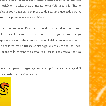
pisódio, inclusive, chega a inventar uma história para justificar o
icleta que nunca usa por preguiça de pedalar, e que pede para os
mo tirar proveito e sarro do próximo.
escondido em um barril. Mas recebe comida dos moradores. Também é
 pelo próprio Professor Girafales. E com o tempo, ganha um emprego
e todo a vila resolve ir para o mesmo hotel na praia de Acapulco,
, e se torna mais altruísta. Se Madruga, se torna um tipo “pai” dele.
 apaixonada, se torna mais jovial. Seu Barriga, não despeja Madruga
nte por um passado de glória, que aceita o próximo como seu igual. O
 menino de rua, que só sabe amar.