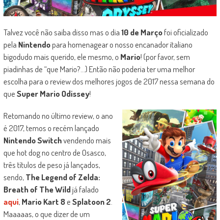
Talvez você não saiba disso mas o dia
10 de Março
foi oficializado
pela
Nintendo
para homenagear o nosso encanador italiano
bigodudo mais querido, ele mesmo, o
Mario
! (por favor, sem
piadinhas de “que Mario?…) Então não poderia ter uma melhor
escolha para o review dos melhores jogos de 2017 nessa semana do
que
Super Mario Odissey
!
Retomando no último review, o ano
é 2017, temos o recém lançado
Nintendo Switch
vendendo mais
que hot dog no centro de Osasco,
três títulos de peso já lançados,
sendo,
The Legend of Zelda:
Breath of The Wild
já falado
aqui
,
Mario Kart 8
e
Splatoon 2
.
Maaaaas, o que dizer de um