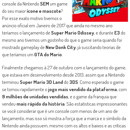
console da Nintendo
SEM
um game
do seu maior
ícone e mascote
?
Por esse exato motivo tivemos o
anúncio oficial em Janeiro de 2017 que ainda no mesmo ano
teríamos o lançamento de
Super Mario Odissey
, e durante
E3
do
mesmo ano tivemos um gostinho do que o game seria quando foi
mostrado gameplay de
New Donk City
, já suscitando teorias de
que teríamos um
GTA do Mario
.
Finalmente chegamos à 27 de outubro com o lançamento do game,
que estava em desenvolvimento desde 2013, assim que a Nintendo
terminou
Super Mario 3D Land
do
3DS
. Como esperado o game
se tornou rapidamente o
jogo mais vendido da plataforma
, com
9 milhões de unidades vendidas
, e o game da franquia que
vendeu
mais rápido da história
. São estatísticas impressionantes
se você considerar que é um console com menos de um ano de
lançamento, mas isso só mostra a força que a marca e o símbolo da
Nintendo ainda possuem, mesmo com os altos e baixos e as críticas