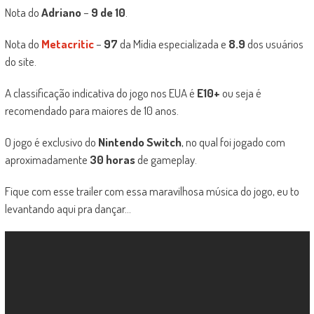
Nota do
Adriano
–
9 de 10
.
Nota do
Metacritic
–
97
da Mídia especializada e
8.9
dos usuários
do site.
A classificação indicativa do jogo nos EUA é
E10+
ou seja é
recomendado para maiores de 10 anos.
O jogo é exclusivo do
Nintendo Switch
, no qual foi jogado com
aproximadamente
30 horas
de gameplay.
Fique com esse trailer com essa maravilhosa música do jogo, eu to
levantando aqui pra dançar…