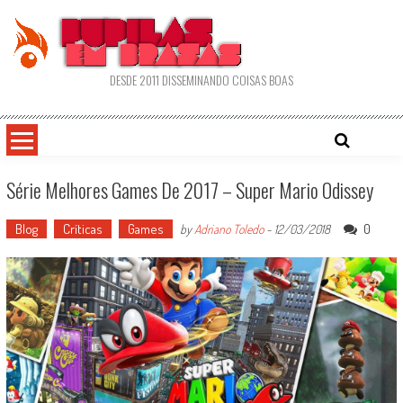
Skip
to
content
DESDE 2011 DISSEMINANDO COISAS BOAS
Série Melhores Games De 2017 – Super Mario Odissey
Blog
Críticas
Games
0
by
Adriano Toledo
-
12/03/2018