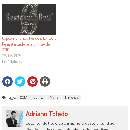
Capcom anuncia Resident Evil Zero
Remasterizado para o início de
2016
26/05/2015
Em "Notícias"
Tagged
2017
Games
Mario
Nintendo
Adriano Toledo
Detentor do título de o mais nerd deste site... (Não
tão) Profundo conhecedor de Quadrinhos, Games,