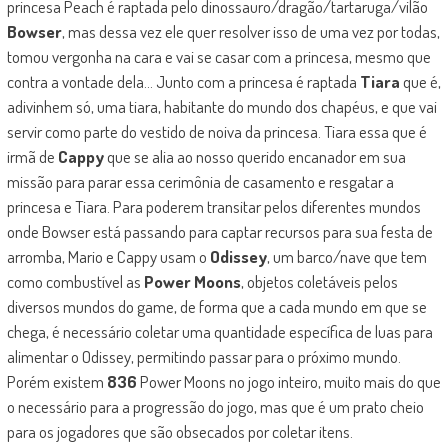
princesa Peach é raptada pelo dinossauro/dragão/tartaruga/vilão
Bowser
, mas dessa vez ele quer resolver isso de uma vez por todas,
tomou vergonha na cara e vai se casar com a princesa, mesmo que
contra a vontade dela… Junto com a princesa é raptada
Tiara
que é,
adivinhem só, uma tiara, habitante do mundo dos chapéus, e que vai
servir como parte do vestido de noiva da princesa. Tiara essa que é
irmã de
Cappy
que se alia ao nosso querido encanador em sua
missão para parar essa cerimônia de casamento e resgatar a
princesa e Tiara. Para poderem transitar pelos diferentes mundos
onde Bowser está passando para captar recursos para sua festa de
arromba, Mario e Cappy usam o
Odissey
, um barco/nave que tem
como combustível as
Power Moons
, objetos coletáveis pelos
diversos mundos do game, de forma que a cada mundo em que se
chega, é necessário coletar uma quantidade específica de luas para
alimentar o Odissey, permitindo passar para o próximo mundo.
Porém existem
836
Power Moons no jogo inteiro, muito mais do que
o necessário para a progressão do jogo, mas que é um prato cheio
para os jogadores que são obsecados por coletar itens.