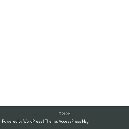
© 2026
Powered by
WordPress
| Theme:
AccessPress Mag