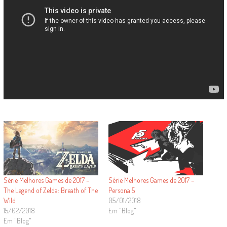
Série Melhores Games de 2017 –
Série Melhores Games de 2017 –
The Legend of Zelda: Breath of The
Persona 5
Wild
05/01/2018
15/02/2018
Em "Blog"
Em "Blog"