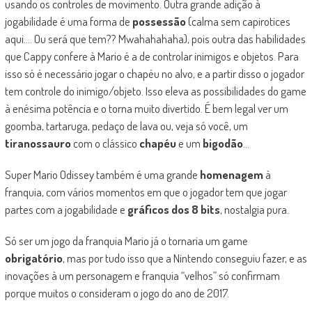
usando os controles de movimento. Outra grande adição à
jogabilidade é uma forma de
possessão
(calma sem capirotices
aqui…. Ou será que tem?? Mwahahahaha), pois outra das habilidades
que Cappy confere à Mario é a de controlar inimigos e objetos. Para
isso só é necessário jogar o chapéu no alvo, e a partir disso o jogador
tem controle do inimigo/objeto. Isso eleva as possibilidades do game
à enésima potência e o torna muito divertido. É bem legal ver um
goomba, tartaruga, pedaço de lava ou, veja só você, um
tiranossauro
com o clássico
chapéu
e um
bigodão
…
Super Mario Odissey também é uma grande
homenagem
à
franquia, com vários momentos em que o jogador tem que jogar
partes com a jogabilidade e
gráficos dos 8 bits
, nostalgia pura.
Só ser um jogo da franquia Mario já o tornaria um game
obrigatório
, mas por tudo isso que a Nintendo conseguiu fazer, e as
inovações à um personagem e franquia “velhos” só confirmam
porque muitos o consideram o jogo do ano de 2017.